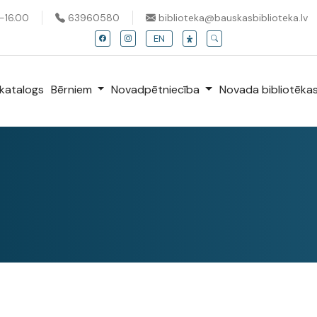
0-16.00
63960580
biblioteka@bauskasbiblioteka.lv
EN
katalogs
Bērniem
Novadpētniecība
Novada bibliotēka