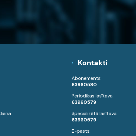
Kontakti
Abonements:
63960580
Periodikas lasītava:
63960579
diena
Specializētā lasītava:
63960579
E-pasts: