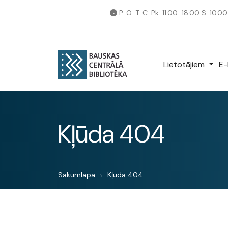
P. O. T. C. Pk: 11.00-18.00 S: 10.0
Lietotājiem
E-
Kļūda 404
Sākumlapa
Kļūda 404