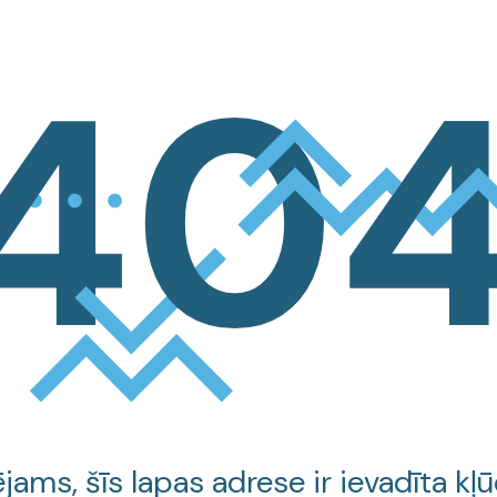
jams, šīs lapas adrese ir ievadīta kļū