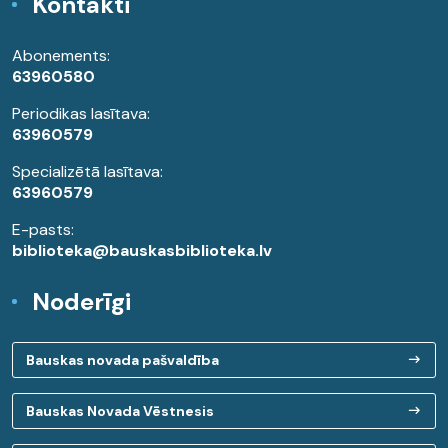
Kontakti
Abonements:
63960580
Periodikas lasītava:
63960579
Specializētā lasītava:
63960579
E-pasts:
biblioteka@bauskasbiblioteka.lv
Noderīgi
Bauskas novada pašvaldība
Bauskas Novada Vēstnesis