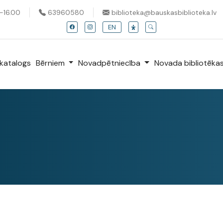
0-16.00
63960580
biblioteka@bauskasbiblioteka.lv
EN
katalogs
Bērniem
Novadpētniecība
Novada bibliotēka