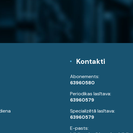
Kontakti
Abonements:
63960580
Periodikas lasītava:
63960579
diena
Specializētā lasītava:
63960579
E-pasts: