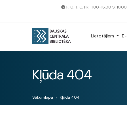
P. O. T. C. Pk: 11.00-18.00 S: 10.0
Lietotājiem
E-
Kļūda 404
Sākumlapa
Kļūda 404