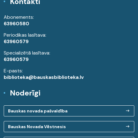
Kontakti
Abonements:
63960580
Periodikas lasītava:
63960579
Specializētā lasītava:
63960579
E-pasts:
biblioteka@bauskasbiblioteka.lv
Noderīgi
Bauskas novada pašvaldība
Bauskas Novada Vēstnesis