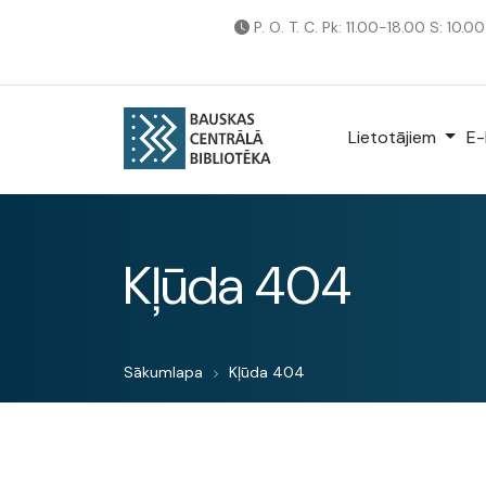
P. O. T. C. Pk: 11.00-18.00 S: 10.0
Lietotājiem
E-
Kļūda 404
Sākumlapa
Kļūda 404