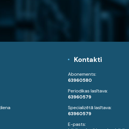
Kontakti
Abonements:
63960580
Periodikas lasītava:
63960579
diena
Specializētā lasītava:
63960579
E-pasts: