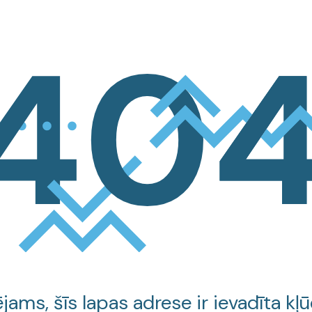
jams, šīs lapas adrese ir ievadīta kļū