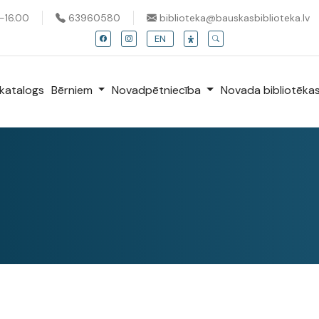
0-16.00
63960580
biblioteka@bauskasbiblioteka.lv
EN
katalogs
Bērniem
Novadpētniecība
Novada bibliotēka