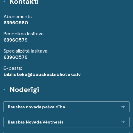
Kontakti
Abonements:
63960580
Periodikas lasītava:
63960579
Specializētā lasītava:
63960579
E-pasts:
biblioteka@bauskasbiblioteka.lv
Noderīgi
Bauskas novada pašvaldība
Bauskas Novada Vēstnesis