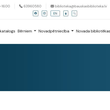
0-16.00
63960580
biblioteka@bauskasbiblioteka.lv
EN
katalogs
Bērniem
Novadpētniecība
Novada bibliotēka