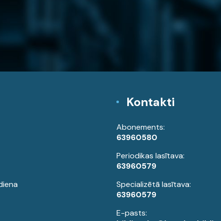
Kontakti
Abonements:
63960580
Periodikas lasītava:
63960579
diena
Specializētā lasītava:
63960579
E-pasts: