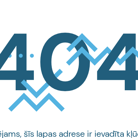
jams, šīs lapas adrese ir ievadīta kļū