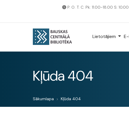
P. O. T. C. Pk: 11.00-18.00 S: 10.0
Lietotājiem
E-
Kļūda 404
Sākumlapa
Kļūda 404