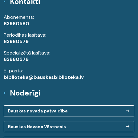
Kontakti
Abonements:
63960580
Periodikas lasītava:
63960579
Specializētā lasītava:
63960579
E-pasts:
biblioteka@bauskasbiblioteka.lv
Noderīgi
Bauskas novada pašvaldība
Bauskas Novada Vēstnesis