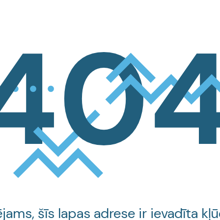
jams, šīs lapas adrese ir ievadīta kļū