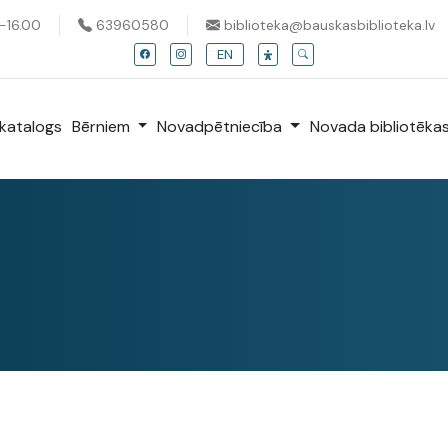
0-16.00
63960580
biblioteka@bauskasbiblioteka.lv
EN
katalogs
Bērniem
Novadpētniecība
Novada bibliotēka