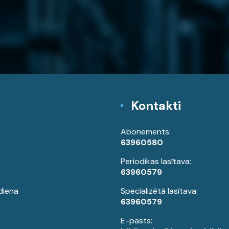
Kontakti
Abonements:
63960580
Periodikas lasītava:
63960579
diena
Specializētā lasītava:
63960579
E-pasts: