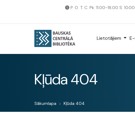
P. O. T. C. Pk: 11.00-18.00 S: 10.0
Lietotājiem
E-
Kļūda 404
Sākumlapa
Kļūda 404