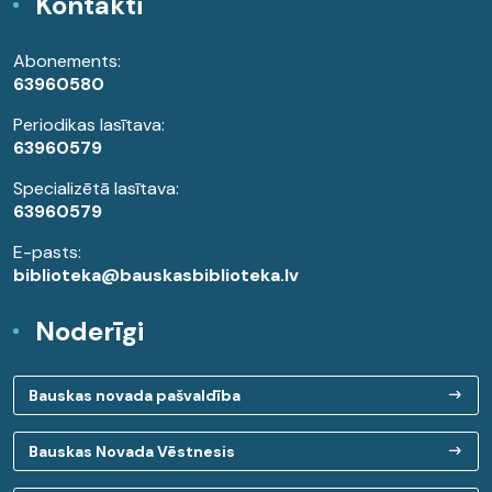
Kontakti
Abonements:
63960580
Periodikas lasītava:
63960579
Specializētā lasītava:
63960579
E-pasts:
biblioteka@bauskasbiblioteka.lv
Noderīgi
Bauskas novada pašvaldība
Bauskas Novada Vēstnesis