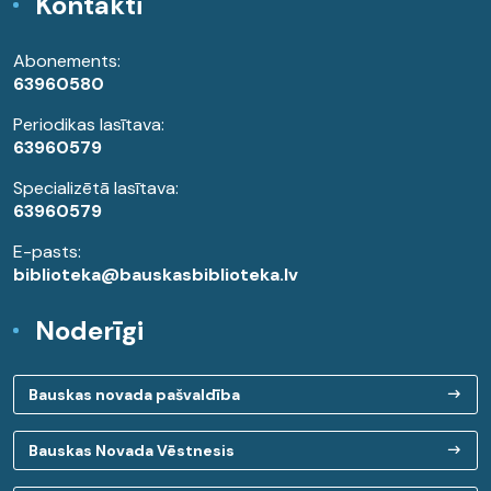
Kontakti
Abonements:
63960580
Periodikas lasītava:
63960579
Specializētā lasītava:
63960579
E-pasts:
biblioteka@bauskasbiblioteka.lv
Noderīgi
Bauskas novada pašvaldība
Bauskas Novada Vēstnesis