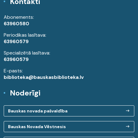
Kontakti
Abonements:
63960580
Periodikas lasītava:
63960579
Specializētā lasītava:
63960579
E-pasts:
biblioteka@bauskasbiblioteka.lv
Noderīgi
Bauskas novada pašvaldība
Bauskas Novada Vēstnesis