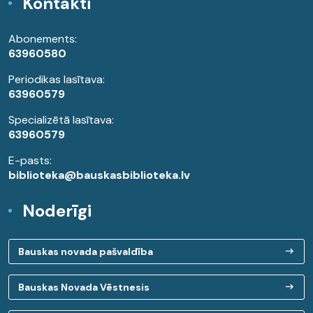
Kontakti
Abonements:
63960580
Periodikas lasītava:
63960579
Specializētā lasītava:
63960579
E-pasts:
biblioteka@bauskasbiblioteka.lv
Noderīgi
Bauskas novada pašvaldība
Bauskas Novada Vēstnesis