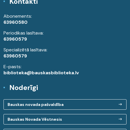
Kontakti
Abonements:
63960580
Periodikas lasītava:
63960579
Specializētā lasītava:
63960579
E-pasts:
biblioteka@bauskasbiblioteka.lv
Noderīgi
Bauskas novada pašvaldība
Bauskas Novada Vēstnesis