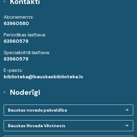
Kontakti
Abonements:
63960580
Periodikas lasītava:
63960579
Specializētā lasītava:
63960579
E-pasts:
biblioteka@bauskasbiblioteka.lv
Noderīgi
Bauskas novada pašvaldība
Bauskas Novada Vēstnesis