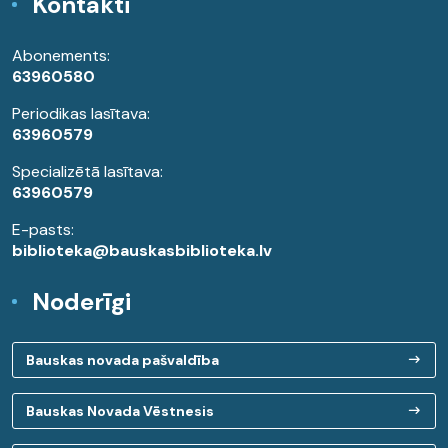
Kontakti
Abonements:
63960580
Periodikas lasītava:
63960579
Specializētā lasītava:
63960579
E-pasts:
biblioteka@bauskasbiblioteka.lv
Noderīgi
Bauskas novada pašvaldība
Bauskas Novada Vēstnesis