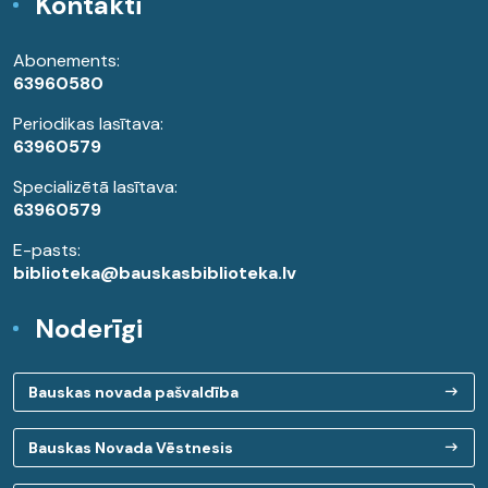
Kontakti
Abonements:
63960580
Periodikas lasītava:
63960579
Specializētā lasītava:
63960579
E-pasts:
biblioteka@bauskasbiblioteka.lv
Noderīgi
Bauskas novada pašvaldība
Bauskas Novada Vēstnesis