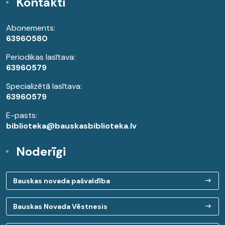
Kontakti
Abonements:
63960580
Periodikas lasītava:
63960579
Specializētā lasītava:
63960579
E-pasts:
biblioteka@bauskasbiblioteka.lv
Noderīgi
Bauskas novada pašvaldība
Bauskas Novada Vēstnesis