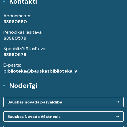
Kontakti
Abonements:
63960580
Periodikas lasītava:
63960579
Specializētā lasītava:
63960579
E-pasts:
biblioteka@bauskasbiblioteka.lv
Noderīgi
Bauskas novada pašvaldība
Bauskas Novada Vēstnesis