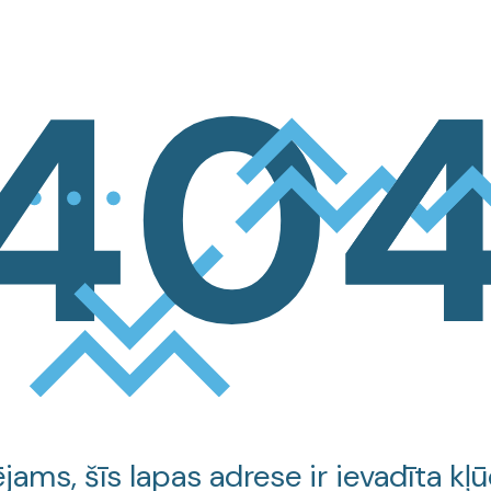
jams, šīs lapas adrese ir ievadīta kļū