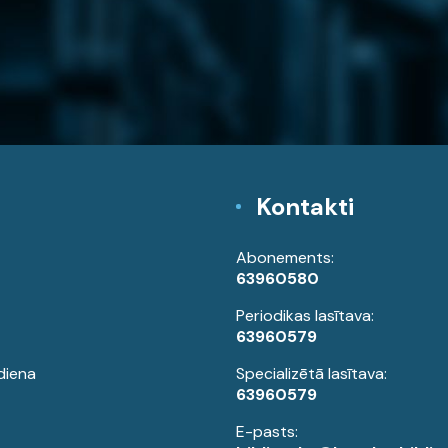
Kontakti
Abonements:
63960580
Periodikas lasītava:
63960579
diena
Specializētā lasītava:
63960579
E-pasts: