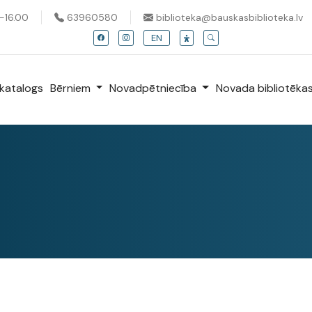
0-16.00
63960580
biblioteka@bauskasbiblioteka.lv
EN
katalogs
Bērniem
Novadpētniecība
Novada bibliotēka