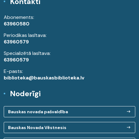
Kontakti
Abonements:
63960580
Periodikas lasītava:
63960579
Specializētā lasītava:
63960579
E-pasts:
biblioteka@bauskasbiblioteka.lv
Noderīgi
Bauskas novada pašvaldība
Bauskas Novada Vēstnesis