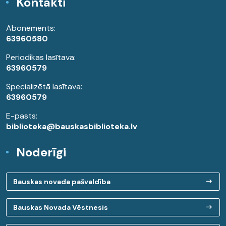
Kontakti
Abonements:
63960580
Periodikas lasītava:
63960579
Specializētā lasītava:
63960579
E-pasts:
biblioteka@bauskasbiblioteka.lv
Noderīgi
Bauskas novada pašvaldība
Bauskas Novada Vēstnesis