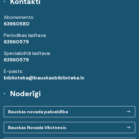
Kontakti
Abonements:
63960580
Periodikas lasītava:
63960579
Specializētā lasītava:
63960579
E-pasts:
biblioteka@bauskasbiblioteka.lv
Noderīgi
Bauskas novada pašvaldība
Bauskas Novada Vēstnesis