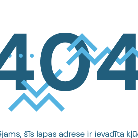
jams, šīs lapas adrese ir ievadīta kļū