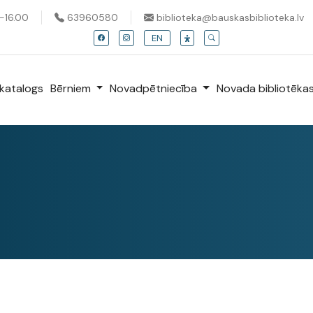
0-16.00
63960580
biblioteka@bauskasbiblioteka.lv
EN
katalogs
Bērniem
Novadpētniecība
Novada bibliotēka