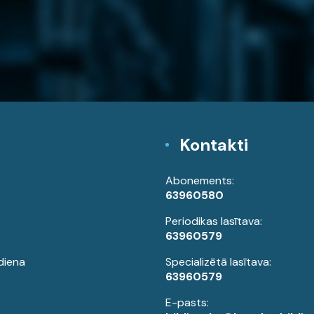
Kontakti
Abonements:
63960580
Periodikas lasītava:
63960579
diena
Specializētā lasītava:
63960579
E-pasts: