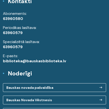
Kontakti
Abonements:
63960580
Periodikas lasītava:
63960579
Specializētā lasītava:
63960579
E-pasts:
biblioteka@bauskasbiblioteka.lv
Noderīgi
Bauskas novada pašvaldība
Bauskas Novada Vēstnesis