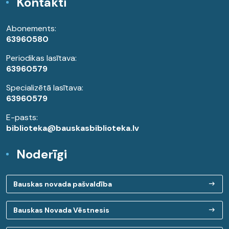
Kontakti
Abonements:
63960580
Periodikas lasītava:
63960579
Specializētā lasītava:
63960579
E-pasts:
biblioteka@bauskasbiblioteka.lv
Noderīgi
Bauskas novada pašvaldība
Bauskas Novada Vēstnesis