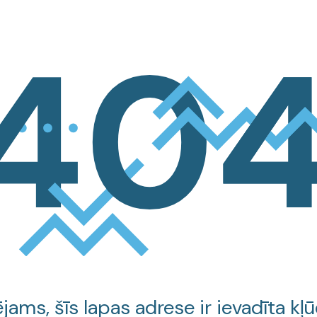
jams, šīs lapas adrese ir ievadīta kļū