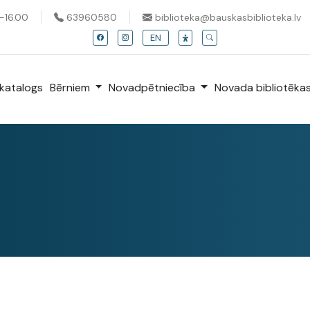
0-16.00
63960580
biblioteka@bauskasbiblioteka.lv
EN
katalogs
Bērniem
Novadpētniecība
Novada bibliotēka