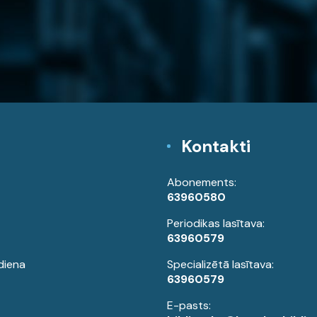
Kontakti
Abonements:
63960580
Periodikas lasītava:
63960579
diena
Specializētā lasītava:
63960579
E-pasts: