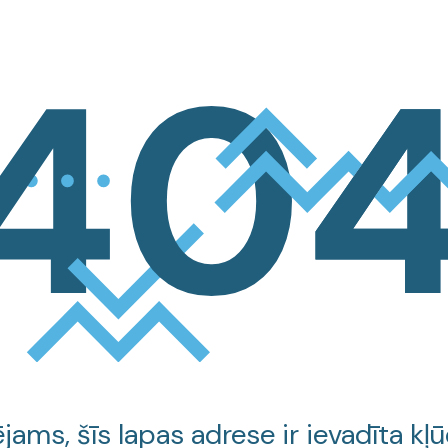
jams, šīs lapas adrese ir ievadīta kļū