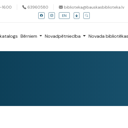
0-16.00
63960580
biblioteka@bauskasbiblioteka.lv
EN
katalogs
Bērniem
Novadpētniecība
Novada bibliotēka