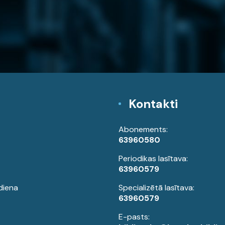
Kontakti
Abonements:
63960580
Periodikas lasītava:
63960579
diena
Specializētā lasītava:
63960579
E-pasts: