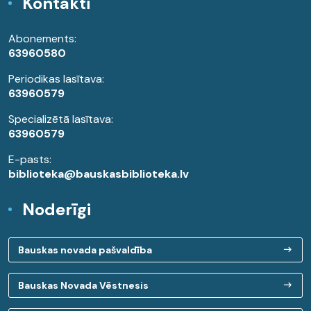
Kontakti
Abonements:
63960580
Periodikas lasītava:
63960579
Specializētā lasītava:
63960579
E-pasts:
biblioteka@bauskasbiblioteka.lv
Noderīgi
Bauskas novada pašvaldība
Bauskas Novada Vēstnesis