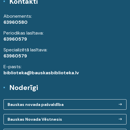
Kontakti
Abonements:
63960580
Periodikas lasītava:
63960579
Specializētā lasītava:
63960579
E-pasts:
biblioteka@bauskasbiblioteka.lv
Noderīgi
Bauskas novada pašvaldība
Bauskas Novada Vēstnesis