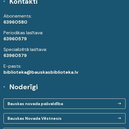
Kontakti
Abonements:
63960580
Periodikas lasītava:
63960579
Specializētā lasītava:
63960579
E-pasts:
biblioteka@bauskasbiblioteka.lv
Noderīgi
Bauskas novada pašvaldība
Bauskas Novada Vēstnesis