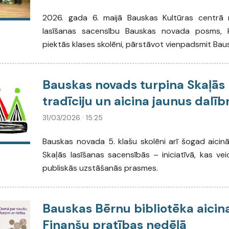
2026. gada 6. maijā Bauskas Kultūras centrā 
lasīšanas sacensību Bauskas novada posms, ku
piektās klases skolēni, pārstāvot vienpadsmit Bau
Bauskas novads turpina Skaļās 
tradīciju un aicina jaunus dalī
31/03/2026 · 15:25
Bauskas novada 5. klašu skolēni arī šogad aicināt
Skaļās lasīšanas sacensībās – iniciatīvā, kas veic
publiskās uzstāšanās prasmes.
Bauskas Bērnu bibliotēka aicina
Finanšu pratības nedēļā