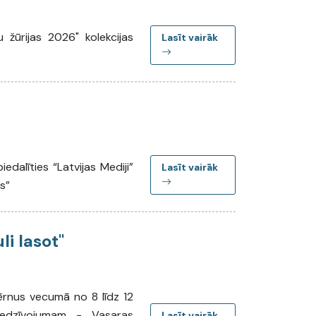
u žūrijas 2026" kolekcijas
Lasīt vairāk
edalīties “Latvijas Mediji”
Lasīt vairāk
s”
i lasot"
ērnus vecumā no 8 līdz 12
piedzīvojumam - Vasaras
Lasīt vairāk