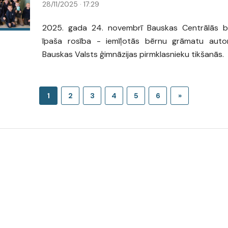
28/11/2025 · 17:29
2025. gada 24. novembrī Bauskas Centrālās bibl
īpaša rosība - iemīļotās bērnu grāmatu aut
Bauskas Valsts ģimnāzijas pirmklasnieku tikšanās.
1
2
3
4
5
6
»