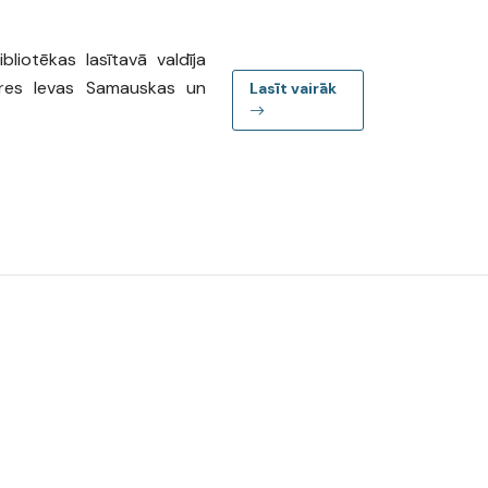
iotēkas lasītavā valdīja
ores Ievas Samauskas un
Lasīt vairāk