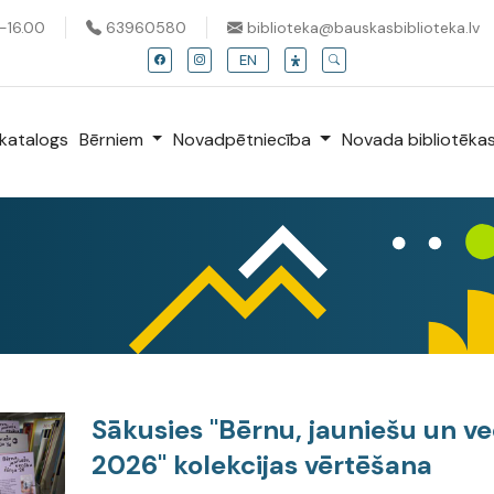
0-16.00
63960580
biblioteka@bauskasbiblioteka.lv
EN
katalogs
Bērniem
Novadpētniecība
Novada bibliotēka
Sākusies "Bērnu, jauniešu un ve
2026" kolekcijas vērtēšana