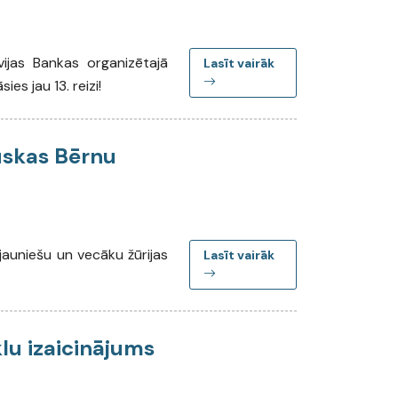
vijas Bankas organizētajā
Lasīt vairāk
ies jau 13. reizi!
uskas Bērnu
jauniešu un vecāku žūrijas
Lasīt vairāk
lu izaicinājums