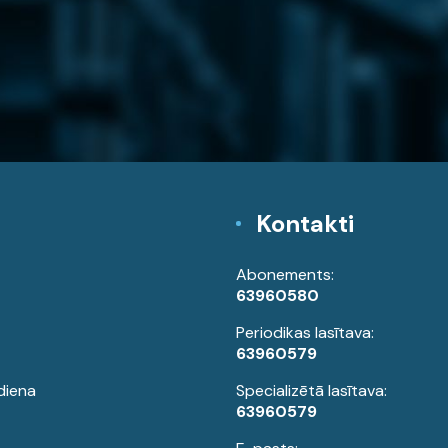
Kontakti
Abonements:
63960580
Periodikas lasītava:
63960579
diena
Specializētā lasītava:
63960579