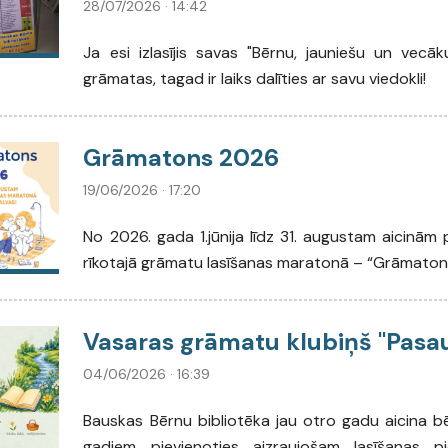
28/07/2026 · 14:42
Ja esi izlasījis savas "Bērnu, jauniešu un vecāk
grāmatas, tagad ir laiks dalīties ar savu viedokli!
Grāmatons 2026
19/06/2026 · 17:20
No 2026. gada 1.jūnija līdz 31. augustam aicinām pi
rīkotajā grāmatu lasīšanas maratonā – “Grāmaton
Vasaras grāmatu klubiņš "Pasaul
04/06/2026 · 16:39
Bauskas Bērnu bibliotēka jau otro gadu aicina b
gadiem pievienoties aizraujošam lasīšanas 