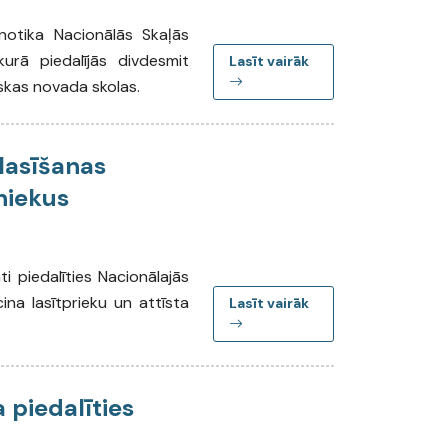
notika Nacionālās Skaļās
rā piedalījās divdesmit
Lasīt vairāk
skas novada skolas.
lasīšanas
bniekus
i piedalīties Nacionālajās
ina lasītprieku un attīsta
Lasīt vairāk
 piedalīties