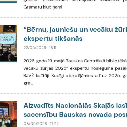
Grāmatu klubiņam!
“Bērnu, jauniešu un vecāku žūr
ekspertu tikšanās
22/05/2026 · 16:11
2026. gada 19. maijā Bauskas Centrālajā bibliotēkā
vecāku žūrijas 2025” ekspertu noslēguma pasāku
BJVŽ lasītāji. Kopīgi atskatījāmies arī uz 2025. g
grā...
Aizvadīts Nacionālās Skaļās las
sacensību Bauskas novada po
08/05/2026 · 17:22