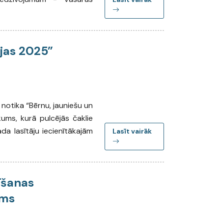
ijas 2025”
 notika “Bērnu, jauniešu un
ms, kurā pulcējās čaklie
ada lasītāju iecienītākajām
Lasīt vairāk
īšanas
sms