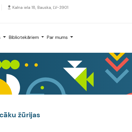
Kalna iela 18, Bauska, LV-3901
s
Bibliotekāriem
Par mums
cāku žūrijas