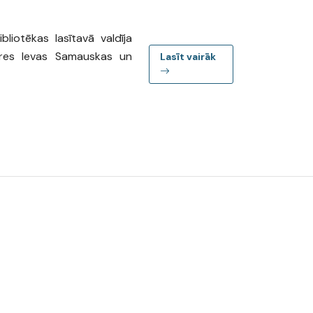
iotēkas lasītavā valdīja
ores Ievas Samauskas un
Lasīt vairāk