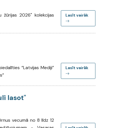
u žūrijas 2026" kolekcijas
Lasīt vairāk
edalīties “Latvijas Mediji”
Lasīt vairāk
s”
i lasot"
ērnus vecumā no 8 līdz 12
piedzīvojumam - Vasaras
Lasīt vairāk