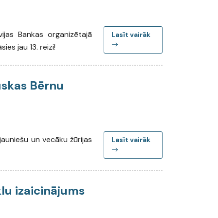
vijas Bankas organizētajā
Lasīt vairāk
ies jau 13. reizi!
uskas Bērnu
jauniešu un vecāku žūrijas
Lasīt vairāk
lu izaicinājums