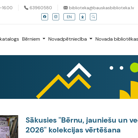
0-16.00
63960580
biblioteka@bauskasbiblioteka.lv
EN
katalogs
Bērniem
Novadpētniecība
Novada bibliotēka
Sākusies "Bērnu, jauniešu un ve
2026" kolekcijas vērtēšana