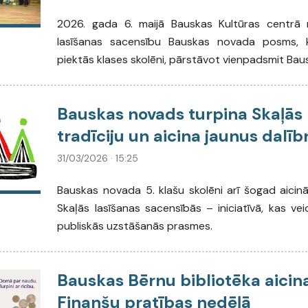
2026. gada 6. maijā Bauskas Kultūras centrā 
lasīšanas sacensību Bauskas novada posms, ku
piektās klases skolēni, pārstāvot vienpadsmit Bau
Bauskas novads turpina Skaļās 
tradīciju un aicina jaunus dalī
31/03/2026 · 15:25
Bauskas novada 5. klašu skolēni arī šogad aicināt
Skaļās lasīšanas sacensībās – iniciatīvā, kas veic
publiskās uzstāšanās prasmes.
Bauskas Bērnu bibliotēka aicina
Finanšu pratības nedēļā