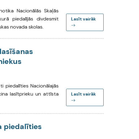
notika Nacionālās Skaļās
rā piedalījās divdesmit
Lasīt vairāk
skas novada skolas.
lasīšanas
bniekus
i piedalīties Nacionālajās
ina lasītprieku un attīsta
Lasīt vairāk
 piedalīties