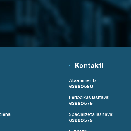
Kontakti
Abonements:
63960580
Periodikas lasītava:
63960579
diena
Specializētā lasītava:
63960579