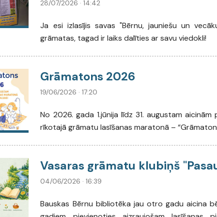
28/07/2026 · 14:42
Ja esi izlasījis savas "Bērnu, jauniešu un vecāk
grāmatas, tagad ir laiks dalīties ar savu viedokli!
Grāmatons 2026
19/06/2026 · 17:20
No 2026. gada 1.jūnija līdz 31. augustam aicinām pi
rīkotajā grāmatu lasīšanas maratonā – “Grāmaton
Vasaras grāmatu klubiņš "Pasaul
04/06/2026 · 16:39
Bauskas Bērnu bibliotēka jau otro gadu aicina b
gadiem pievienoties aizraujošam lasīšanas 