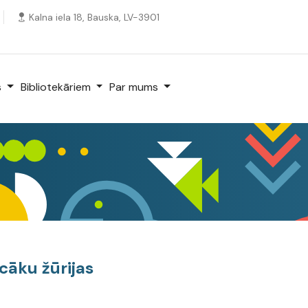
Kalna iela 18, Bauska, LV-3901
s
Bibliotekāriem
Par mums
cāku žūrijas