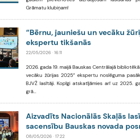
Grāmatu klubiņam!
“Bērnu, jauniešu un vecāku žūr
ekspertu tikšanās
22/05/2026 · 16:11
2026. gada 19. maijā Bauskas Centrālajā bibliotēkā
vecāku žūrijas 2025” ekspertu noslēguma pasāku
BJVŽ lasītāji. Kopīgi atskatījāmies arī uz 2025. g
grā...
Aizvadīts Nacionālās Skaļās las
sacensību Bauskas novada po
08/05/2026 · 17:22