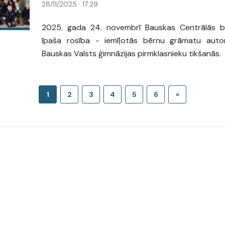
28/11/2025 · 17:29
2025. gada 24. novembrī Bauskas Centrālās bibl
īpaša rosība - iemīļotās bērnu grāmatu aut
Bauskas Valsts ģimnāzijas pirmklasnieku tikšanās.
1
2
3
4
5
6
»