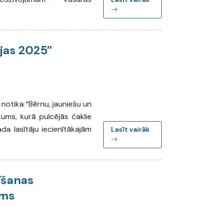
ijas 2025”
 notika “Bērnu, jauniešu un
ms, kurā pulcējās čaklie
ada lasītāju iecienītākajām
Lasīt vairāk
īšanas
sms