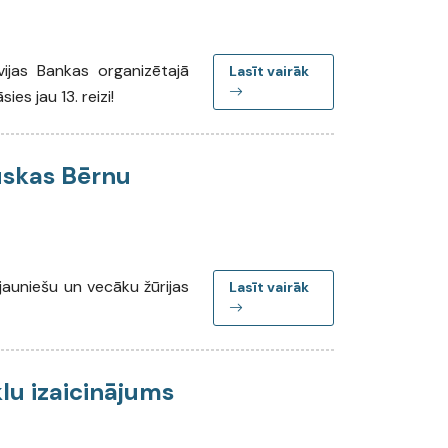
vijas Bankas organizētajā
Lasīt vairāk
ies jau 13. reizi!
uskas Bērnu
jauniešu un vecāku žūrijas
Lasīt vairāk
lu izaicinājums