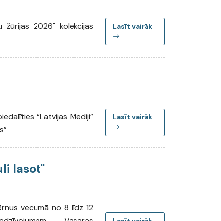
u žūrijas 2026" kolekcijas
Lasīt vairāk
edalīties “Latvijas Mediji”
Lasīt vairāk
s”
i lasot"
ērnus vecumā no 8 līdz 12
piedzīvojumam - Vasaras
Lasīt vairāk