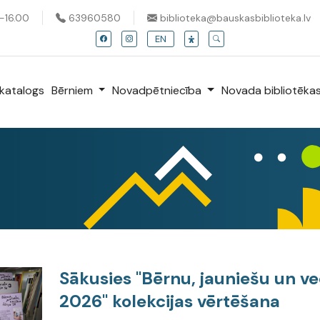
0-16.00
63960580
biblioteka@bauskasbiblioteka.lv
EN
katalogs
Bērniem
Novadpētniecība
Novada bibliotēka
Sākusies "Bērnu, jauniešu un ve
2026" kolekcijas vērtēšana