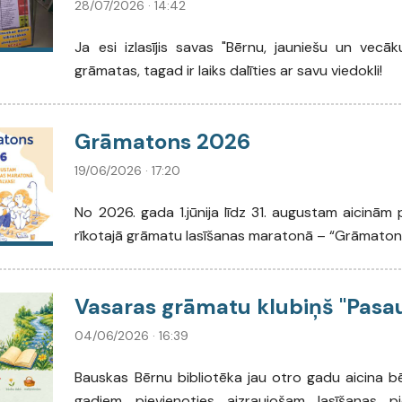
28/07/2026 · 14:42
Ja esi izlasījis savas "Bērnu, jauniešu un vecāk
grāmatas, tagad ir laiks dalīties ar savu viedokli!
Grāmatons 2026
19/06/2026 · 17:20
No 2026. gada 1.jūnija līdz 31. augustam aicinām pi
rīkotajā grāmatu lasīšanas maratonā – “Grāmaton
Vasaras grāmatu klubiņš "Pasaul
04/06/2026 · 16:39
Bauskas Bērnu bibliotēka jau otro gadu aicina b
gadiem pievienoties aizraujošam lasīšanas 