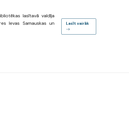
iotēkas lasītavā valdīja
ores Ievas Samauskas un
Lasīt vairāk