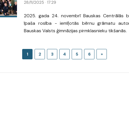
28/11/2025 · 17:29
2025. gada 24. novembrī Bauskas Centrālās bibl
īpaša rosība - iemīļotās bērnu grāmatu aut
Bauskas Valsts ģimnāzijas pirmklasnieku tikšanās.
1
2
3
4
5
6
»