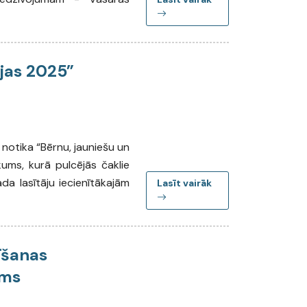
ijas 2025”
 notika “Bērnu, jauniešu un
ms, kurā pulcējās čaklie
ada lasītāju iecienītākajām
Lasīt vairāk
īšanas
sms