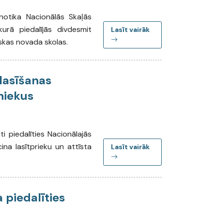
notika Nacionālās Skaļās
rā piedalījās divdesmit
Lasīt vairāk
skas novada skolas.
lasīšanas
bniekus
i piedalīties Nacionālajās
ina lasītprieku un attīsta
Lasīt vairāk
 piedalīties