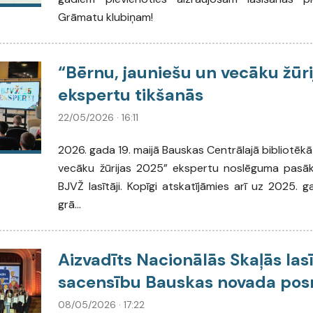
Grāmatu klubiņam!
“Bērnu, jauniešu un vecāku žūr
ekspertu tikšanās
22/05/2026 · 16:11
2026. gada 19. maijā Bauskas Centrālajā bibliotēkā
vecāku žūrijas 2025” ekspertu noslēguma pasāku
BJVŽ lasītāji. Kopīgi atskatījāmies arī uz 2025. g
grā...
Aizvadīts Nacionālās Skaļās las
sacensību Bauskas novada po
08/05/2026 · 17:22