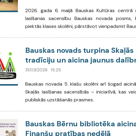
2026. gada 6. maijā Bauskas Kultūras centrā 
lasīšanas sacensību Bauskas novada posms, ku
piektās klases skolēni, pārstāvot vienpadsmit Bau
Bauskas novads turpina Skaļās 
tradīciju un aicina jaunus dalī
31/03/2026 · 15:25
Bauskas novada 5. klašu skolēni arī šogad aicināt
Skaļās lasīšanas sacensībās – iniciatīvā, kas veic
publiskās uzstāšanās prasmes.
Bauskas Bērnu bibliotēka aicina
Finanšu pratības nedēļā