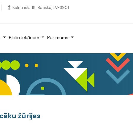
Kalna iela 18, Bauska, LV-3901
s
Bibliotekāriem
Par mums
cāku žūrijas