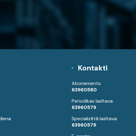
Kontakti
Abonements:
63960580
Periodikas lasītava:
63960579
diena
Specializētā lasītava:
63960579