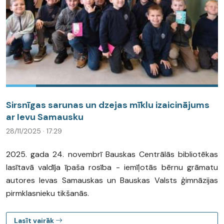
Sirsnīgas sarunas un dzejas mīklu izaicinājums
ar Ievu Samausku
28/11/2025 · 17:29
2025. gada 24. novembrī Bauskas Centrālās bibliotēkas
lasītavā valdīja īpaša rosība - iemīļotās bērnu grāmatu
autores Ievas Samauskas un Bauskas Valsts ģimnāzijas
pirmklasnieku tikšanās.
Lasīt vairāk