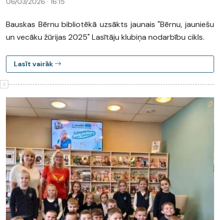
06/03/2026 · 16:15
Bauskas Bērnu bibliotēkā uzsākts jaunais "Bērnu, jauniešu
un vecāku žūrijas 2025" Lasītāju klubiņa nodarbību cikls.
Lasīt vairāk