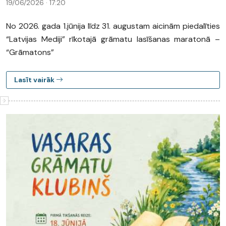
19/06/2026 · 17:20
No 2026. gada 1.jūnija līdz 31. augustam aicinām piedalīties
“Latvijas Mediji” rīkotajā grāmatu lasīšanas maratonā –
“Grāmatons”
Lasīt vairāk