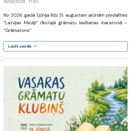
19/06/2026 · 17:20
No 2026. gada 1.jūnija līdz 31. augustam aicinām piedalīties
“Latvijas Mediji” rīkotajā grāmatu lasīšanas maratonā –
“Grāmatons”
Lasīt vairāk