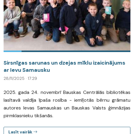
Sirsnīgas sarunas un dzejas mīklu izaicinājums
ar Ievu Samausku
28/11/2025 · 17:29
2025. gada 24. novembrī Bauskas Centrālās bibliotēkas
lasītavā valdīja īpaša rosība - iemīļotās bērnu grāmatu
autores Ievas Samauskas un Bauskas Valsts ģimnāzijas
pirmklasnieku tikšanās.
Lasīt vairāk