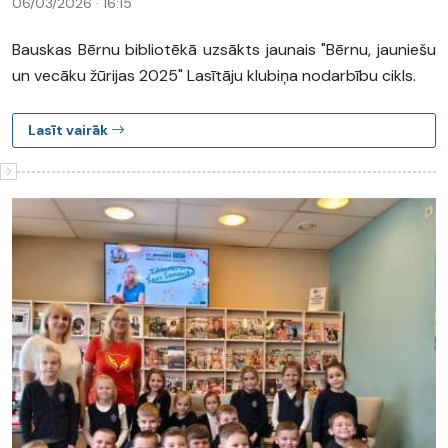
06/03/2026 · 16:15
Bauskas Bērnu bibliotēkā uzsākts jaunais "Bērnu, jauniešu
un vecāku žūrijas 2025" Lasītāju klubiņa nodarbību cikls.
Lasīt vairāk