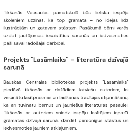
Tikšanās Vecsaules pamatskolā būs lieliska iespēja
skolēniem uzzināt, kā top grāmata – no idejas līdz
ilustrācijām un gatavam stāstam. Pasākumā bērni varēs
uzdot jautājumus, iesaistīties sarunās un iedvesmoties
paši savai radošajai darbībai.
Projekts "Lasāmlaiks" – literatūra dzīvajā
sarunā
Bauskas Centrālās bibliotēkas projekts "Lasāmlaiks"
piedāvā tikšanās ar dažādiem latviešu autoriem, lai
veicinātu lasītprasmes un lasīšanas tradīcijas stiprināšanu,
kā arī tuvinātu bērnus un jauniešus literatūras pasaulei.
Tikšanās ar autoriem sniedz iespēju lasītājiem iepazīt
grāmatas dzīvajā sarunā, dzirdēt personīgus stāstus un
iedvesmoties jauniem atklājumiem.