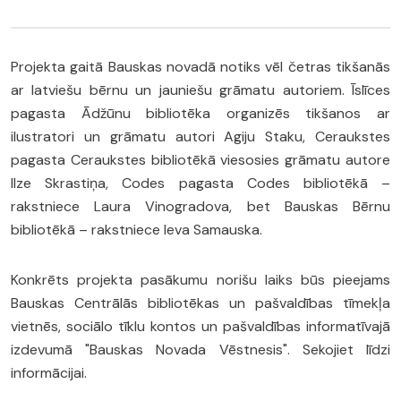
Projekta gaitā Bauskas novadā notiks vēl četras tikšanās
ar latviešu bērnu un jauniešu grāmatu autoriem. Īslīces
pagasta Ādžūnu bibliotēka organizēs tikšanos ar
ilustratori un grāmatu autori Agiju Staku, Ceraukstes
pagasta Ceraukstes bibliotēkā viesosies grāmatu autore
Ilze Skrastiņa, Codes pagasta Codes bibliotēkā –
rakstniece Laura Vinogradova, bet Bauskas Bērnu
bibliotēkā – rakstniece Ieva Samauska.
Konkrēts projekta pasākumu norišu laiks būs pieejams
Bauskas Centrālās bibliotēkas un pašvaldības tīmekļa
vietnēs, sociālo tīklu kontos un pašvaldības informatīvajā
izdevumā "Bauskas Novada Vēstnesis". Sekojiet līdzi
informācijai.