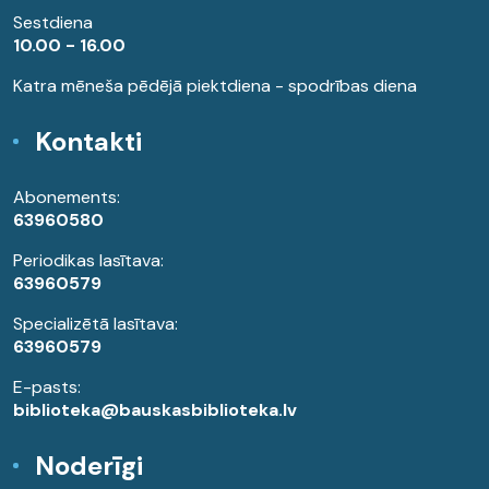
Sestdiena
10.00 - 16.00
Katra mēneša pēdējā piektdiena - spodrības diena
Kontakti
Abonements:
63960580
Periodikas lasītava:
63960579
Specializētā lasītava:
63960579
E-pasts:
biblioteka@bauskasbiblioteka.lv
Noderīgi