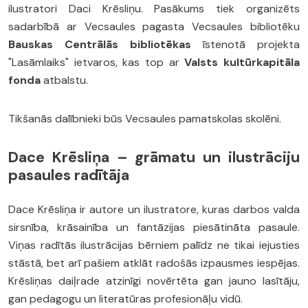
ilustratori Daci Krēsliņu. Pasākums tiek organizēts
sadarbībā ar Vecsaules pagasta Vecsaules bibliotēku
Bauskas Centrālās bibliotēkas
īstenotā projekta
"Lasāmlaiks" ietvaros, kas top ar
Valsts kultūrkapitāla
fonda
atbalstu.
Tikšanās dalībnieki būs Vecsaules pamatskolas skolēni.
Dace Krēsliņa – grāmatu un ilustrāciju
pasaules radītāja
Dace Krēsliņa ir autore un ilustratore, kuras darbos valda
sirsnība, krāsainība un fantāzijas piesātināta pasaule.
Viņas radītās ilustrācijas bērniem palīdz ne tikai iejusties
stāstā, bet arī pašiem atklāt radošās izpausmes iespējas.
Krēsliņas daiļrade atzinīgi novērtēta gan jauno lasītāju,
gan pedagogu un literatūras profesionāļu vidū.