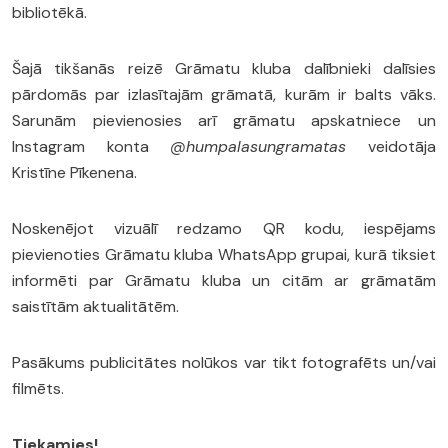
bibliotēkā.
Šajā tikšanās reizē Grāmatu kluba dalībnieki dalīsies
pārdomās par izlasītajām grāmatā, kurām ir balts vāks.
Sarunām pievienosies arī grāmatu apskatniece un
Instagram konta
@humpalasungramatas
veidotāja
Kristīne Pīkenena.
Noskenējot vizuālī redzamo QR kodu, iespējams
pievienoties Grāmatu kluba WhatsApp grupai, kurā tiksiet
informēti par Grāmatu kluba un citām ar grāmatām
saistītām aktualitātēm.
Pasākums publicitātes nolūkos var tikt fotografēts un/vai
filmēts.
Tiekamies!