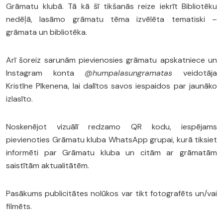
Grāmatu klubā. Tā kā šī tikšanās reize iekrīt Bibliotēku
nedēļā, lasāmo grāmatu tēma izvēlēta tematiski –
grāmata un bibliotēka.
Arī šoreiz sarunām pievienosies grāmatu apskatniece un
Instagram konta
@humpalasungramatas
veidotāja
Kristīne Pīkenena, lai dalītos savos iespaidos par jaunāko
izlasīto.
Noskenējot vizuālī redzamo QR kodu, iespējams
pievienoties Grāmatu kluba WhatsApp grupai, kurā tiksiet
informēti par Grāmatu kluba un citām ar grāmatām
saistītām aktualitātēm.
Pasākums publicitātes nolūkos var tikt fotografēts un/vai
filmēts.