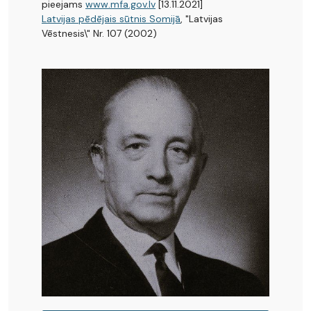
pieejams
www.mfa.gov.lv
[13.11.2021]
Latvijas pēdējais sūtnis Somijā
, "Latvijas
Vēstnesis\" Nr. 107 (2002)