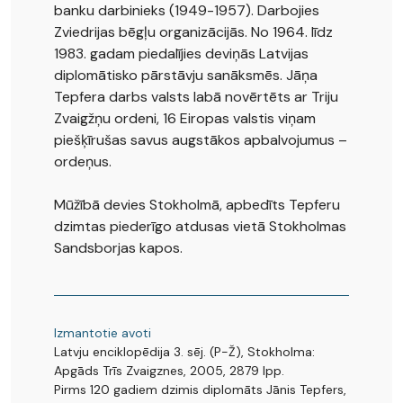
banku darbinieks (1949-1957). Darbojies
Zviedrijas bēgļu organizācijās. No 1964. līdz
1983. gadam piedalījies deviņās Latvijas
diplomātisko pārstāvju sanāksmēs. Jāņa
Tepfera darbs valsts labā novērtēts ar Triju
Zvaigžņu ordeni, 16 Eiropas valstis viņam
piešķīrušas savus augstākos apbalvojumus –
ordeņus.
Mūžībā devies Stokholmā, apbedīts Tepferu
dzimtas piederīgo atdusas vietā Stokholmas
Sandsborjas kapos.
Izmantotie avoti
Latvju enciklopēdija 3. sēj. (P-Ž), Stokholma:
Apgāds Trīs Zvaigznes, 2005, 2879 lpp.
Pirms 120 gadiem dzimis diplomāts Jānis Tepfers,