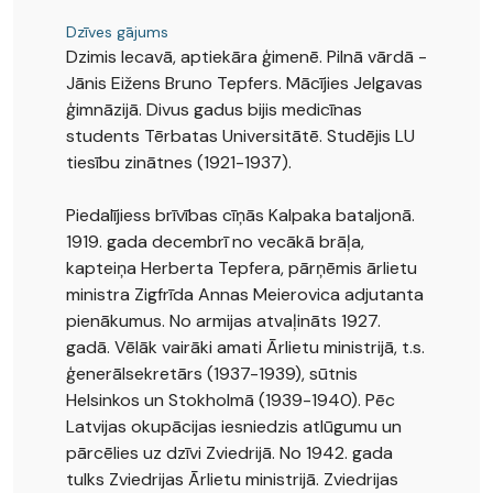
Dzīves gājums
Dzimis Iecavā, aptiekāra ģimenē. Pilnā vārdā -
Jānis Eižens Bruno Tepfers. Mācījies Jelgavas
ģimnāzijā. Divus gadus bijis medicīnas
students Tērbatas Universitātē. Studējis LU
tiesību zinātnes (1921-1937).
Piedalījiess brīvības cīņās Kalpaka bataljonā.
1919. gada decembrī no vecākā brāļa,
kapteiņa Herberta Tepfera, pārņēmis ārlietu
ministra Zigfrīda Annas Meierovica adjutanta
pienākumus. No armijas atvaļināts 1927.
gadā. Vēlāk vairāki amati Ārlietu ministrijā, t.s.
ģenerālsekretārs (1937-1939), sūtnis
Helsinkos un Stokholmā (1939-1940). Pēc
Latvijas okupācijas iesniedzis atlūgumu un
pārcēlies uz dzīvi Zviedrijā. No 1942. gada
tulks Zviedrijas Ārlietu ministrijā. Zviedrijas