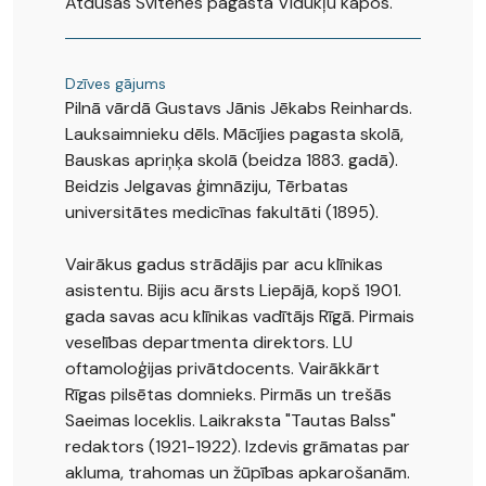
Atdusas Svitenes pagasta Vidukļu kapos.
Dzīves gājums
Pilnā vārdā Gustavs Jānis Jēkabs Reinhards.
Lauksaimnieku dēls. Mācījies pagasta skolā,
Bauskas apriņķa skolā (beidza 1883. gadā).
Beidzis Jelgavas ģimnāziju, Tērbatas
universitātes medicīnas fakultāti (1895).
Vairākus gadus strādājis par acu klīnikas
asistentu. Bijis acu ārsts Liepājā, kopš 1901.
gada savas acu klīnikas vadītājs Rīgā. Pirmais
veselības departmenta direktors. LU
oftamoloģijas privātdocents. Vairākkārt
Rīgas pilsētas domnieks. Pirmās un trešās
Saeimas loceklis. Laikraksta "Tautas Balss"
redaktors (1921-1922). Izdevis grāmatas par
akluma, trahomas un žūpības apkarošanām.