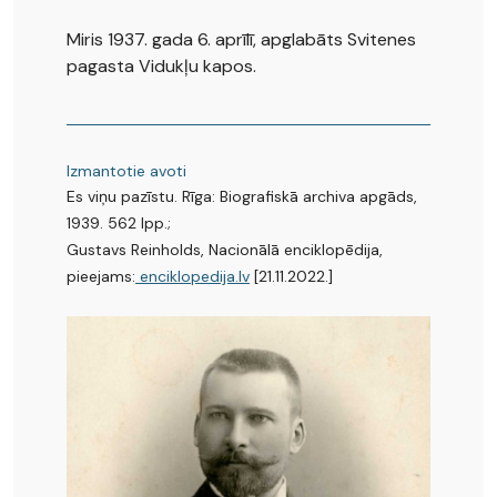
Miris 1937. gada 6. aprīlī, apglabāts Svitenes
pagasta Vidukļu kapos.
Izmantotie avoti
Es viņu pazīstu. Rīga: Biografiskā archiva apgāds,
1939. 562 lpp.;
Gustavs Reinholds, Nacionālā enciklopēdija,
pieejams:
enciklopedija.lv
[21.11.2022.]