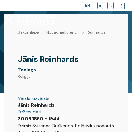
EN
Sākumlapa
Novadnieku enci..
Reinhards
Novadnieku enciklopēdija
Jānis Reinhards
Teologs
Reliģija
Vārds, uzvārds
Jānis Reinhards
Dzīves dati
20.09.1860 - 1944
Dzimis Svitenes Dučkenos. Boļševiku nošauts