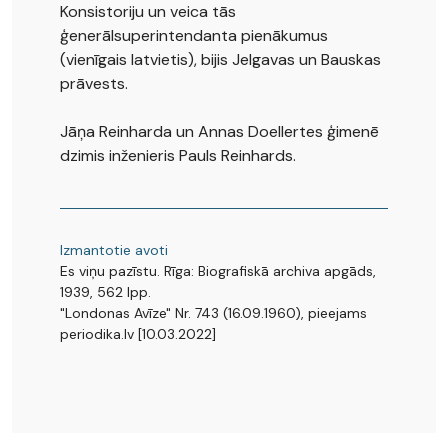
Konsistoriju un veica tās
ģenerālsuperintendanta pienākumus
(vienīgais latvietis), bijis Jelgavas un Bauskas
prāvests.
Jāņa Reinharda un Annas Doellertes ģimenē
dzimis inženieris Pauls Reinhards.
Izmantotie avoti
Es viņu pazīstu. Rīga: Biografiskā archiva apgāds,
1939, 562 lpp.
"Londonas Avīze" Nr. 743 (16.09.1960), pieejams
periodika.lv [10.03.2022]