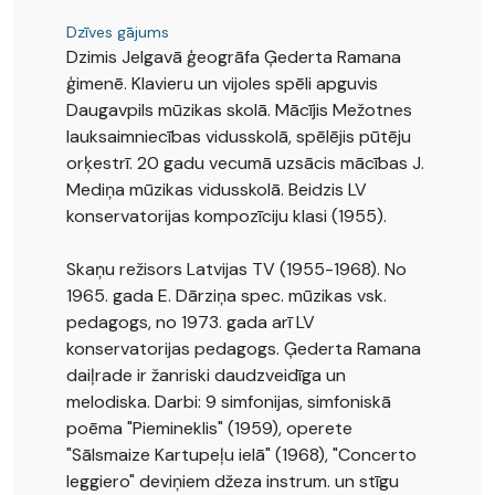
Dzīves gājums
Dzimis Jelgavā ģeogrāfa Ģederta Ramana
ģimenē. Klavieru un vijoles spēli apguvis
Daugavpils mūzikas skolā. Mācījis Mežotnes
lauksaimniecības vidusskolā, spēlējis pūtēju
orķestrī. 20 gadu vecumā uzsācis mācības J.
Mediņa mūzikas vidusskolā. Beidzis LV
konservatorijas kompozīciju klasi (1955).
Skaņu režisors Latvijas TV (1955-1968). No
1965. gada E. Dārziņa spec. mūzikas vsk.
pedagogs, no 1973. gada arī LV
konservatorijas pedagogs. Ģederta Ramana
daiļrade ir žanriski daudzveidīga un
melodiska. Darbi: 9 simfonijas, simfoniskā
poēma "Piemineklis" (1959), operete
"Sālsmaize Kartupeļu ielā" (1968), "Concerto
leggiero" deviņiem džeza instrum. un stīgu