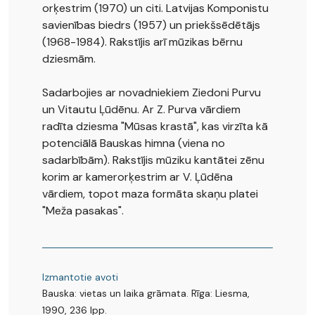
orķestrim (1970) un citi. Latvijas Komponistu
savienības biedrs (1957) un priekšsēdētājs
(1968-1984). Rakstījis arī mūzikas bērnu
dziesmām.
Sadarbojies ar novadniekiem Ziedoni Purvu
un Vitautu Ļūdēnu. Ar Z. Purva vārdiem
radīta dziesma "Mūsas krastā", kas virzīta kā
potenciālā Bauskas himna (viena no
sadarbībām). Rakstījis mūziku kantātei zēnu
korim ar kamerorķestrim ar V. Ļūdēna
vārdiem, topot maza formāta skaņu platei
"Meža pasakas".
Izmantotie avoti
Bauska: vietas un laika grāmata. Rīga: Liesma,
1990, 236 lpp.