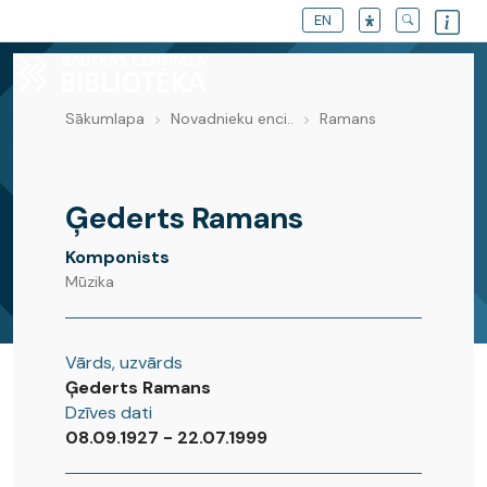
EN
Sākumlapa
Novadnieku enci..
Ramans
Novadnieku enciklopēdija
Ģederts Ramans
Komponists
Mūzika
Vārds, uzvārds
Ģederts Ramans
Dzīves dati
08.09.1927 - 22.07.1999