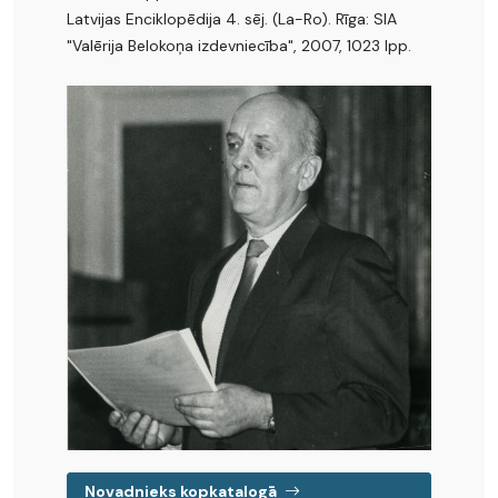
Latvijas Enciklopēdija 4. sēj. (La-Ro). Rīga: SIA
"Valērija Belokoņa izdevniecība", 2007, 1023 lpp.
Novadnieks kopkatalogā