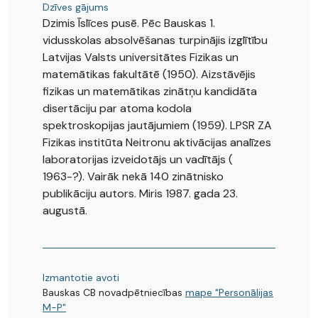
Dzīves gājums
Dzimis Īslīces pusē. Pēc Bauskas 1.
vidusskolas absolvēšanas turpinājis izglītību
Latvijas Valsts universitātes Fizikas un
matemātikas fakultātē (1950). Aizstāvējis
fizikas un matemātikas zinātņu kandidāta
disertāciju par atoma kodola
spektroskopijas jautājumiem (1959). LPSR ZA
Fizikas institūta Neitronu aktivācijas analīzes
laboratorijas izveidotājs un vadītājs (
1963-?). Vairāk nekā 140 zinātnisko
publikāciju autors. Miris 1987. gada 23.
augustā.
Izmantotie avoti
Bauskas CB novadpētniecības
mape "Personālijas
M-P"