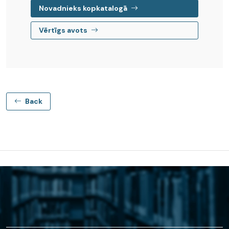
Novadnieks kopkatalogā
Vērtīgs avots
Back