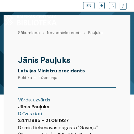
EN
Sākumlapa
Novadnieku enci..
Pauļuks
Novadnieku enciklopēdija
Jānis Pauļuks
Latvijas Ministru prezidents
Politika
Inženierija
Vārds, uzvārds
Jānis Pauļuks
Dzīves dati
24.11.1865 - 21.06.1937
Dzimis Lielsesavas pagasta "Gaveņu"