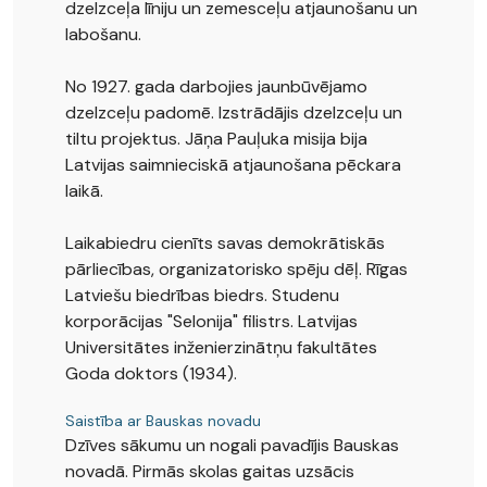
dzelzceļa līniju un zemesceļu atjaunošanu un
labošanu.
No 1927. gada darbojies jaunbūvējamo
dzelzceļu padomē. Izstrādājis dzelzceļu un
tiltu projektus. Jāņa Pauļuka misija bija
Latvijas saimnieciskā atjaunošana pēckara
laikā.
Laikabiedru cienīts savas demokrātiskās
pārliecības, organizatorisko spēju dēļ. Rīgas
Latviešu biedrības biedrs. Studenu
korporācijas "Selonija" filistrs. Latvijas
Universitātes inženierzinātņu fakultātes
Goda doktors (1934).
Saistība ar Bauskas novadu
Dzīves sākumu un nogali pavadījis Bauskas
novadā. Pirmās skolas gaitas uzsācis