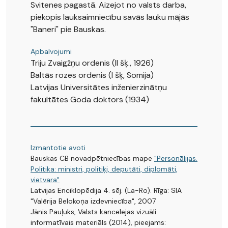
Svitenes pagastā. Aizejot no valsts darba,
piekopis lauksaimniecību savās lauku mājās
"Baneri" pie Bauskas.
Apbalvojumi
Triju Zvaigžņu ordenis (II šķ., 1926)
Baltās rozes ordenis (I šķ, Somija)
Latvijas Universitātes inženierzinātņu
fakultātes Goda doktors (1934)
Izmantotie avoti
Bauskas CB novadpētniecības mape
"Personālijas.
Politika: ministri, politiķi, deputāti, diplomāti,
vietvara"
Latvijas Enciklopēdija 4. sēj. (La-Ro). Rīga: SIA
"Valērija Belokoņa izdevniecība", 2007
Jānis Pauļuks, Valsts kancelejas vizuāli
informatīvais materiāls (2014), pieejams: