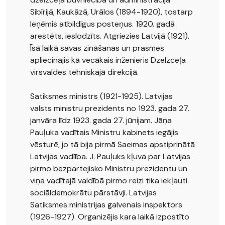
Sibīrijā, Kaukāzā, Urālos (1894-1920), tostarp
Ieņēmis atbildīgus posteņus. 1920. gadā
arestēts, ieslodzīts. Atgriezies Latvijā (1921).
Īsā laikā savas zināšanas un prasmes
apliecinājis kā vecākais inženieris Dzelzceļa
virsvaldes tehniskajā direkcijā.
Satiksmes ministrs (1921-1925). Latvijas
valsts ministru prezidents no 1923. gada 27.
janvāra līdz 1923. gada 27. jūnijam. Jāņa
Pauļuka vadītais Ministru kabinets iegājis
vēsturē, jo tā bija pirmā Saeimas apstiprinātā
Latvijas vadlība. J. Pauļuks kļuva par Latvijas
pirmo bezpartejisko Ministru prezidentu un
viņa vadītajā valdībā pirmo reizi tika iekļauti
sociāldemokrātu pārstāvji. Latvijas
Satiksmes ministrijas galvenais inspektors
(1926-1927). Organizējis kara laikā izpostīto