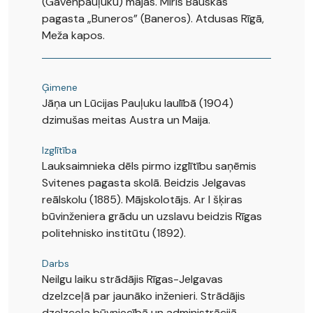
(Gavenpauļuku) mājās. Miris Bauskas
pagasta „Buneros” (Baneros). Atdusas Rīgā,
Meža kapos.
Ģimene
Jāņa un Lūcijas Pauļuku laulībā (1904)
dzimušas meitas Austra un Maija.
Izglītība
Lauksaimnieka dēls pirmo izglītību saņēmis
Svitenes pagasta skolā. Beidzis Jelgavas
reālskolu (1885). Mājskolotājs. Ar I šķiras
būvinženiera grādu un uzslavu beidzis Rīgas
politehnisko institūtu (1892).
Darbs
Neilgu laiku strādājis Rīgas-Jelgavas
dzelzceļā par jaunāko inženieri. Strādājis
dzelzceļa būvniecībā un administrācijā