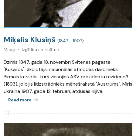
Miķelis Klusiņš
(1847 - 1907)
Mediji
Izglītība un zinātne
Dzimis 1847. gada 18. novembrī Svitenes pagasta
"Kukaros". Skolotājs, nacionālās atmodas darbinieks.
Pirmais latvietis, kurš viesojies ASV prezidenta rezidencē
(1893), jo bijis līdzstrādnieks mēnešrakstā "Austrums". Miris
Ukrainā 1907. gada 12. februārī, atdusas Kijivā.
Read more