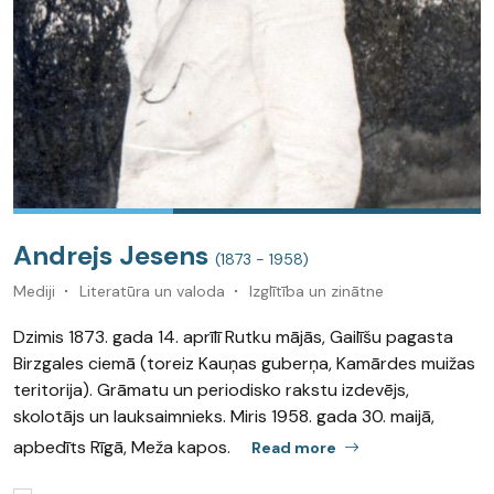
Andrejs Jesens
(1873 - 1958)
Mediji
Literatūra un valoda
Izglītība un zinātne
Dzimis 1873. gada 14. aprīlī Rutku mājās, Gailīšu pagasta
Birzgales ciemā (toreiz Kauņas guberņa, Kamārdes muižas
teritorija). Grāmatu un periodisko rakstu izdevējs,
skolotājs un lauksaimnieks. Miris 1958. gada 30. maijā,
apbedīts Rīgā, Meža kapos.
Read more