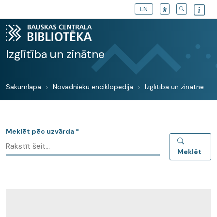
EN
Izglītība un zinātne
Sākumlapa
Novadnieku enciklopēdija
Izglītība un zinātne
Meklēt pēc uzvārda *
Meklēt