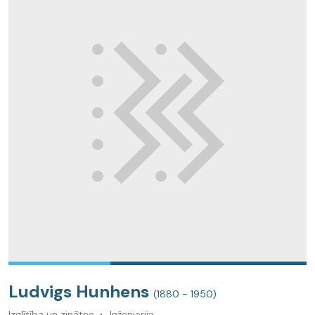
Ludvigs Hunhens
(1880 - 1950)
Izglītība un zinātne
Inženierija