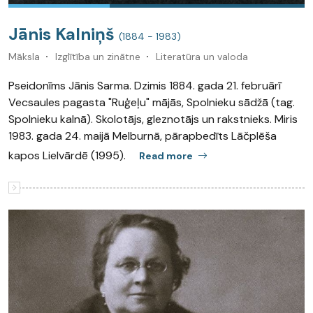
Jānis Kalniņš
(1884 - 1983)
Māksla
Izglītība un zinātne
Literatūra un valoda
Pseidonīms Jānis Sarma. Dzimis 1884. gada 21. februārī
Vecsaules pagasta "Ruģeļu" mājās, Spolnieku sādžā (tag.
Spolnieku kalnā). Skolotājs, gleznotājs un rakstnieks. Miris
1983. gada 24. maijā Melburnā, pārapbedīts Lāčplēša
kapos Lielvārdē (1995).
Read more