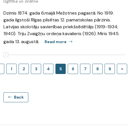
Izglītība un zinātne
Dzimis 1874. gada 6.maijā Mežotnes pagastā. No 1919.
gada ilgstoši Rīgas pilsētas 12. pamatskolas pārzinis.
Latvijas skolotāju savienības priekšsēdētājs (1919-1934;
1940). Triju Zvaigžņu ordeņa kavalieris (1926). Miris 1945.
gada 13. augustā.
Read more
«
1
2
3
4
5
6
7
8
9
»
Back