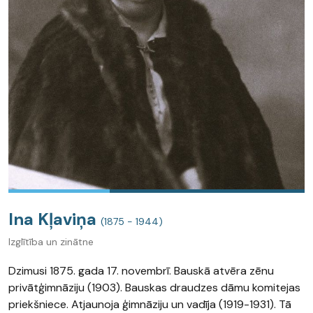
Ina Kļaviņa
(1875 - 1944)
Izglītība un zinātne
Dzimusi 1875. gada 17. novembrī. Bauskā atvēra zēnu
privātģimnāziju (1903). Bauskas draudzes dāmu komitejas
priekšniece. Atjaunoja ģimnāziju un vadīja (1919-1931). Tā