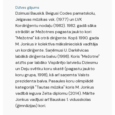
Dzīves gājums
Dzimusi Bauskā. Beigusi Codes pamatskolu,
Jelgavas mūzikas vsk. (1977) un LVK
Kordiriģentu nodaļu (1982). 1982. gadā sāka
strādāt ar Mežotnes pagasta jaukto kori
"Mežotne" kā otrā diriģente. Kopš 1990. gada
M. Jonkus ir kolektīva mākslinieciskā vadītāja
un kordiriģente. Saņēmusi U. Darkēvicas
labākā diriģenta balvu (1998). Koris "Mežotne"
atzīts par labāko Vispārējo latviešu Dziesmu
un Deju svētku koru skatē (pagastu jaukto
koru grupa, 1998), kā arī saņemta Valsts
prezidenta balva. Pasaules koru olimpiādē
kategorijā "Tautas mūzika" koris M. Jonkus
vadībā ieguva Zelta diplomu (2014). Mārīte
Jonkus vadījusi arī Bauskas 1. vidusskolas
(ģimnāzijas) kori.