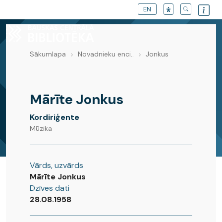
EN
Sākumlapa
Novadnieku enci..
Jonkus
Novadnieku enciklopēdija
Mārīte Jonkus
Kordiriģente
Mūzika
Vārds, uzvārds
Mārīte Jonkus
Dzīves dati
28.08.1958