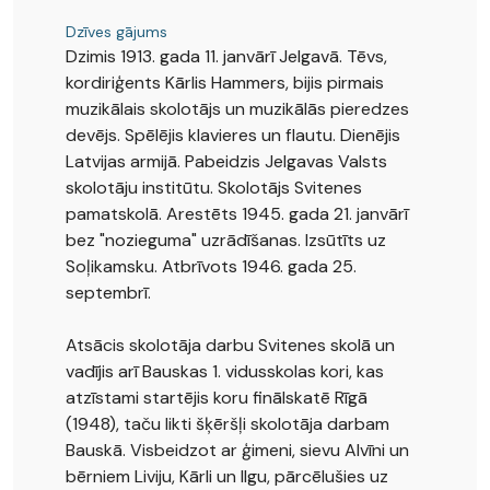
Dzīves gājums
Dzimis 1913. gada 11. janvārī Jelgavā. Tēvs,
kordiriģents Kārlis Hammers, bijis pirmais
muzikālais skolotājs un muzikālās pieredzes
devējs. Spēlējis klavieres un flautu. Dienējis
Latvijas armijā. Pabeidzis Jelgavas Valsts
skolotāju institūtu. Skolotājs Svitenes
pamatskolā. Arestēts 1945. gada 21. janvārī
bez "nozieguma" uzrādīšanas. Izsūtīts uz
Soļikamsku. Atbrīvots 1946. gada 25.
septembrī.
Atsācis skolotāja darbu Svitenes skolā un
vadījis arī Bauskas 1. vidusskolas kori, kas
atzīstami startējis koru finālskatē Rīgā
(1948), taču likti šķēršļi skolotāja darbam
Bauskā. Visbeidzot ar ģimeni, sievu Alvīni un
bērniem Liviju, Kārli un Ilgu, pārcēlušies uz