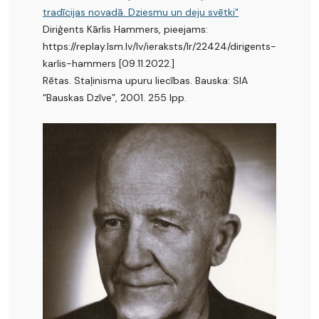
tradīcijas novadā. Dziesmu un deju svētki"
Diriģents Kārlis Hammers, pieejams:
https://replay.lsm.lv/lv/ieraksts/lr/22424/dirigents-
karlis-hammers [09.11.2022.]
Rētas. Staļinisma upuru liecības. Bauska: SIA
“Bauskas Dzīve”, 2001. 255 lpp.