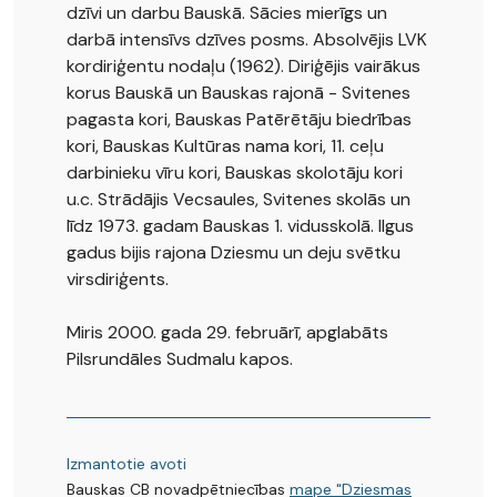
dzīvi un darbu Bauskā. Sācies mierīgs un
darbā intensīvs dzīves posms. Absolvējis LVK
kordiriģentu nodaļu (1962). Diriģējis vairākus
korus Bauskā un Bauskas rajonā - Svitenes
pagasta kori, Bauskas Patērētāju biedrības
kori, Bauskas Kultūras nama kori, 11. ceļu
darbinieku vīru kori, Bauskas skolotāju kori
u.c. Strādājis Vecsaules, Svitenes skolās un
līdz 1973. gadam Bauskas 1. vidusskolā. Ilgus
gadus bijis rajona Dziesmu un deju svētku
virsdiriģents.
Miris 2000. gada 29. februārī, apglabāts
Pilsrundāles Sudmalu kapos.
Izmantotie avoti
Bauskas CB novadpētniecības
mape "Dziesmas