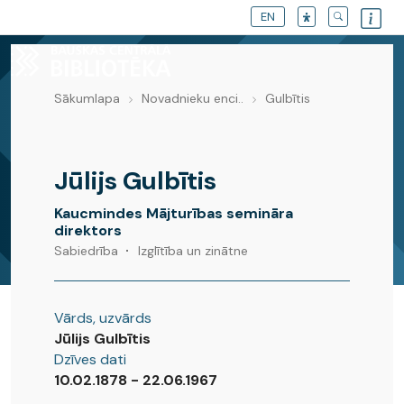
EN
Sākumlapa
Novadnieku enci..
Gulbītis
Novadnieku enciklopēdija
Jūlijs Gulbītis
Kaucmindes Mājturības semināra
direktors
Sabiedrība
Izglītība un zinātne
Vārds, uzvārds
Jūlijs Gulbītis
Dzīves dati
10.02.1878 - 22.06.1967