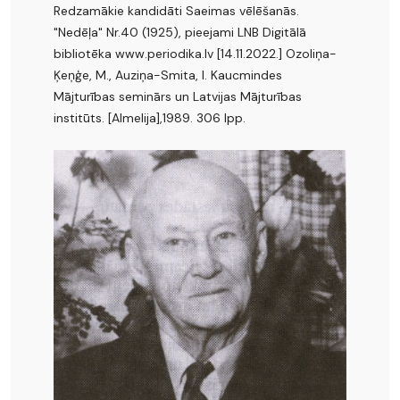
Redzamākie kandidāti Saeimas vēlēšanās.
"Nedēļa" Nr.40 (1925), pieejami LNB Digitālā
bibliotēka www.periodika.lv [14.11.2022.] Ozoliņa-
Ķeņģe, M., Auziņa-Smita, I. Kaucmindes
Mājturības seminārs un Latvijas Mājturības
institūts. [Almelija],1989. 306 lpp.