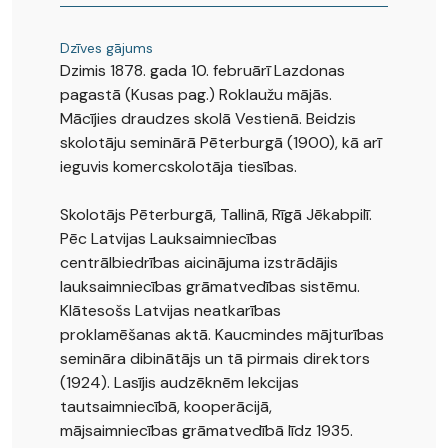
Dzīves gājums
Dzimis 1878. gada 10. februārī Lazdonas
pagastā (Kusas pag.) Roklaužu mājās.
Mācījies draudzes skolā Vestienā. Beidzis
skolotāju seminārā Pēterburgā (1900), kā arī
ieguvis komercskolotāja tiesības.
Skolotājs Pēterburgā, Tallinā, Rīgā Jēkabpilī.
Pēc Latvijas Lauksaimniecības
centrālbiedrības aicinājuma izstrādājis
lauksaimniecības grāmatvedības sistēmu.
Klātesošs Latvijas neatkarības
proklamēšanas aktā. Kaucmindes mājturības
semināra dibinātājs un tā pirmais direktors
(1924). Lasījis audzēknēm lekcijas
tautsaimniecībā, kooperācijā,
mājsaimniecības grāmatvedībā līdz 1935.