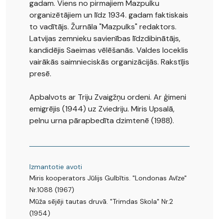
gadam. Viens no pirmajiem Mazpulku
organizētājiem un līdz 1934. gadam faktiskais
to vadītājs. Žurnāla "Mazpulks" redaktors.
Latvijas zemnieku savienības līdzdibinātājs,
kandidējis Saeimas vēlēšanās. Valdes loceklis
vairākās saimnieciskās organizācijās. Rakstījis
presē.
Apbalvots ar Triju Zvaigžņu ordeni. Ar ģimeni
emigrējis (1944) uz Zviedriju. Miris Upsalā,
pelnu urna pārapbedīta dzimtenē (1988).
Izmantotie avoti
Miris kooperators Jūlijs Gulbītis. "Londonas Avīze"
Nr.1088 (1967)
Mūža sējēji tautas druvā. "Trimdas Skola" Nr.2
(1954)