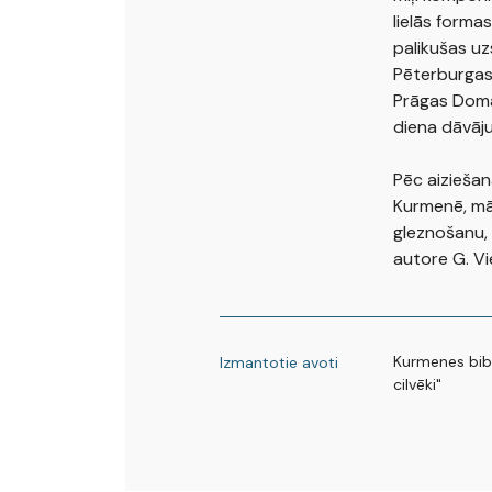
lielās forma
palikušas u
Pēterburgas,
Prāgas Domā
diena dāvāju
Pēc aiziešan
Kurmenē, māj
gleznošanu, 
autore G. Vi
Kurmenes bib
Izmantotie avoti
cilvēki"