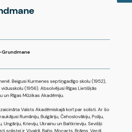
undmane
e-Grundmane
enē. Beigusi Kurmenes septiņgadīgo skolu (1952),
 vidusskolu (1956). Absolvējusi Rīgas Lietišķās
u un Rīgas Mūzikas Akadēmiju.
zaicināta Valsts Akadēmiskajā korī par solisti. Ar šo
raukājusi Rumāniju, Bulgāriju, Čehoslovākiju, Poliju,
, Ungāriju, Krieviju, Ukrainu un Baltkrieviju. Sevišķi
ti solistei ir Vivaldi, Bahs, Mocarts, Brāms, Verdi