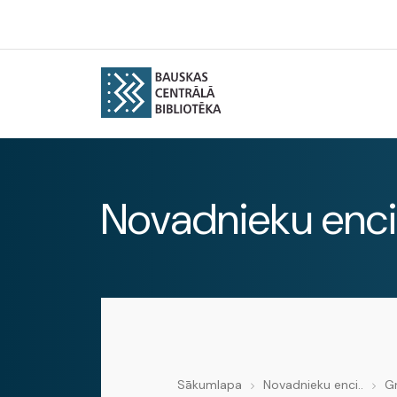
Novadnieku enci
Sākumlapa
Novadnieku enci..
G