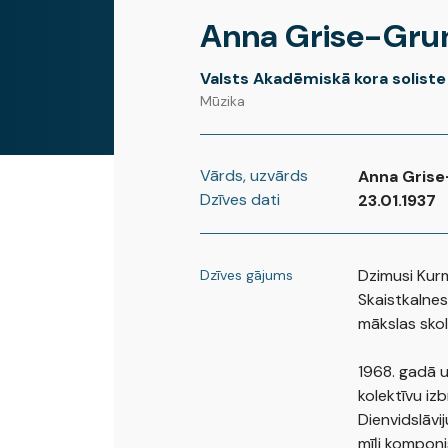
Anna Grise-Gr
Valsts Akadēmiskā kora soliste
Mūzika
Vārds, uzvārds
Anna Gris
Dzīves dati
23.01.1937
Dzimusi Kurm
Dzīves gājums
Skaistkalnes
mākslas skol
1968. gadā u
kolektīvu izb
Dienvidslāviju
mīļi komponis