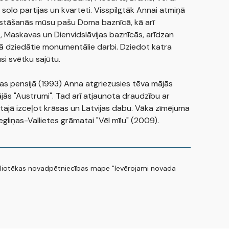
s solo partijas un kvarteti. Visspilgtāk Annai atmiņā
zstāšanās mūsu pašu Doma baznīcā, kā arī
 Maskavas un Dienvidslāvijas baznīcās, arīdzan
 dziedātie monumentālie darbi. Dziedot katra
si svētku sajūtu.
as pensijā (1993) Anna atgriezusies tēva mājās
ās "Austrumi". Tad arī atjaunota draudzību ar
tajā izceļot krāsas un Latvijas dabu. Vāka zīmējuma
egliņas-Vallietes grāmatai "Vēl mīlu" (2009).
liotēkas novadpētniecības mape "Ievērojami novada