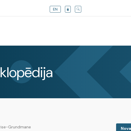
EN
klopēdija
rise-Grundmane
Nova